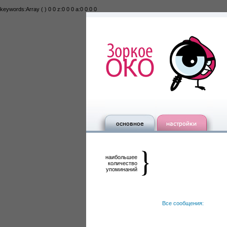
keywords:Array ( ) 0 0 z:0 0 0 a:0 0 0 0
наибольшее
количество
упоминаний
Все сообщения: